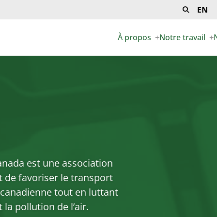
Recherche
Search
Engl
pour:
À propos
Notre travail
+
Expand
+
child
c
menu
PRIX AL CORMIER
PUBLICATION
EXÉCUTIF ET ADMINISTRA
PLAIDOYER
PERSONNEL
SUIVI DES PO
COMITÉS ET GROUPES DE 
POWERING U
anada est une association
CONTACTEZ-NOUS
PLAN D’ACTIO
st de favoriser le transport
 canadienne tout en luttant
LIENS PRATIQ
a pollution de l’air.