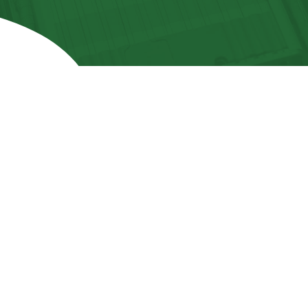
Contacte
info@emc
hésion
Inscrive
Notre adr