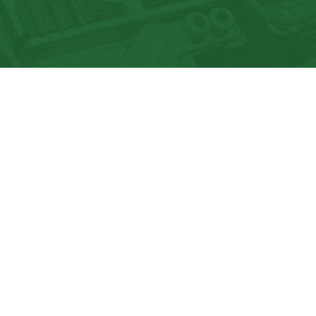
z-nous
-mec.ca
z-vous au messages hebdomadiares
esse et pour les relations avec les médias