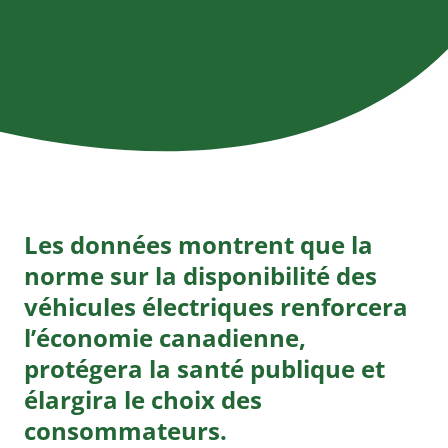
Prix Al Cormier
Publications de MÉC
Exécutif et administrateurs
Soumission de nouvelles
Plaidoyer
Personnel
Événements passés
Salle des nouvelles
Suivi des politiques de MEC
Comités et groupes de travail
Nos membres
Powering up
Contactez-nous
Les données montrent que la
Plan d’action VE
norme sur la disponibilité des
Liens pratiques
véhicules électriques renforcera
Lexique d’électromobilité
l’économie canadienne,
protégera la santé publique et
élargira le choix des
consommateurs.